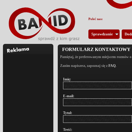
Poleć nas:
Sprawdzanie
Dod
FORMULARZ KONTAKTOWY
Pamiętaj, że preferowanym miejscem rozmów o
Zanim napiszesz, zapoznaj się z
FAQ
.
Imię:
E-mail:
Tytuł:
Treść: